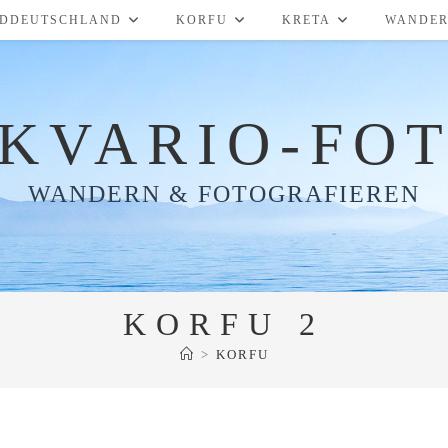
ÜDDEUTSCHLAND
KORFU
KRETA
WANDE
KVARIO-FO
WANDERN & FOTOGRAFIEREN
KORFU 2
>
KORFU